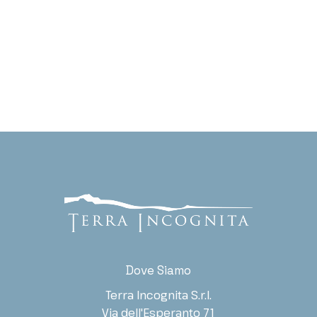
Nome e Cognome
*
Nome
Cognome
Società / Ente
Ruolo
Indirizzo E-mail
*
Telefono
Tipo di richiesta
*
Dove Siamo
Informazioni generali
Terra Incognita S.r.l.
Acquisto diritti
Via dell'Esperanto 71