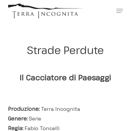
Skip
?>
Menu
to
main
content
Strade Perdute
Il Cacciatore di Paesaggi
Produzione:
Terra Incognita
Genere:
Serie
Regia:
Fabio Toncelli