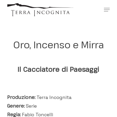
Skip
?>
Menu
to
main
content
Oro, Incenso e Mirra
Il Cacciatore di Paesaggi
Produzione:
Terra Incognita
Genere:
Serie
Regia:
Fabio Toncelli