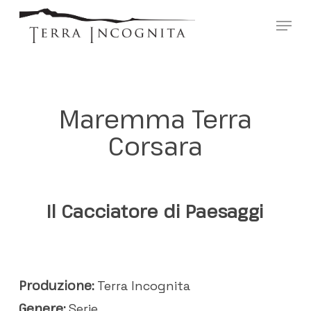
Skip
?>
Menu
to
main
content
Maremma Terra
Corsara
Il Cacciatore di Paesaggi
Produzione:
Terra Incognita
Genere:
Serie