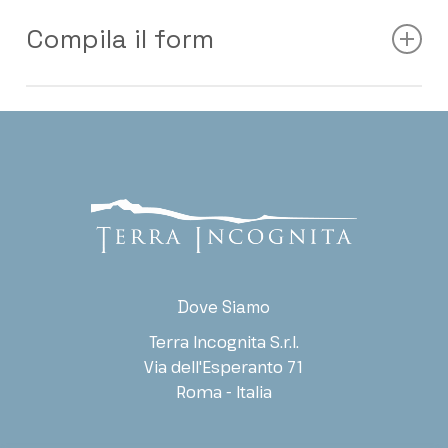
Compila il form
r
Nome e Cognome
*
i
c
h
i
e
Nome
Cognome
s
t
Società / Ente
Ruolo
a
M
Dove Siamo
e
s
Terra Incognita S.r.l.
s
a
Via dell'Esperanto 71
Indirizzo E-mail
*
Telefono
g
Roma - Italia
g
i
o