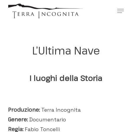
Skip
?>
Menu
to
main
content
L’Ultima Nave
I luoghi della Storia
Produzione:
Terra Incognita
Genere:
Documentario
Regia:
Fabio Toncelli