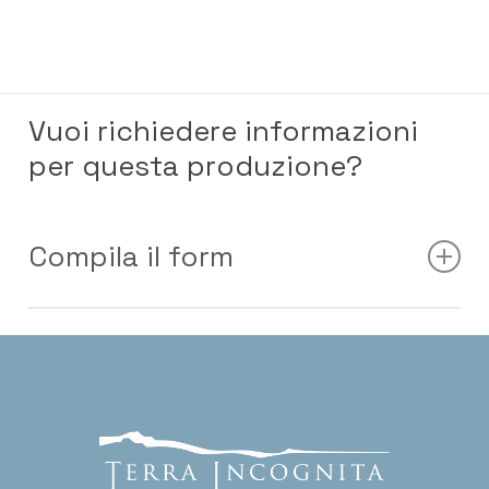
Vuoi richiedere informazioni
per questa produzione?
Compila il form
Nome e Cognome
*
Nome
Cognome
N