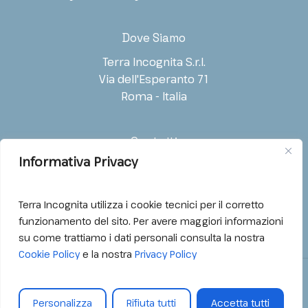
Società / Ente
Ruolo
o
m
e
Dove Siamo
*
*
Terra Incognita S.r.l.
Via dell'Esperanto 71
Indirizzo E-mail
*
Telefono
Roma - Italia
Contatti
Tipo di richiesta
*
Informativa Privacy
T: (+39) 06.54221988
Informazioni generali
E: info@tiproduction.tv
Acquisto diritti
Terra Incognita utilizza i cookie tecnici per il corretto
funzionamento del sito. Per avere maggiori informazioni
Distribuzione internazionale
su come trattiamo i dati personali consulta la nostra
Festival / Selezione
Cookie Policy
e la nostra
Privacy Policy
Co-produzione
©
2026
Terra Incognita – P.Iva 11788131008
Acquisto footage
Personalizza
Rifiuta tutti
Accetta tutti
Privacy Policy
Cookie Policy