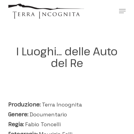
Skip
?>
Menu
to
main
content
I Luoghi… delle Auto
del Re
Produzione:
Terra Incognita
Genere:
Documentario
Regia:
Fabio Toncelli
Fotogragia: