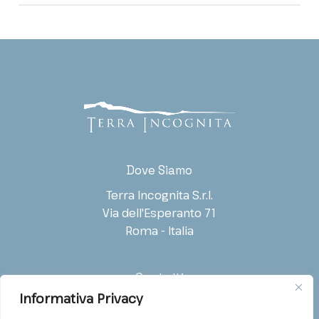
Nome e Cognome
*
Nome
Cognome
R
Società / Ente
Ruolo
u
o
l
Dove Siamo
o
N
Terra Incognita S.r.l.
o
Indirizzo E-mail
*
Telefono
Via dell'Esperanto 71
m
e
Roma - Italia
C
o
g
Contatti
n
Tipo di richiesta
*
o
Informativa Privacy
T: (+39) 06.54221988
Informazioni generali
m