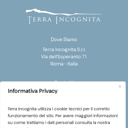
Nome
Cognome
*
Società / Ente
Ruolo
I
n
f
Dove Siamo
o
r
Terra Incognita S.r.l.
m
Indirizzo E-mail
*
Telefono
Via dell'Esperanto 71
a
t
Roma - Italia
i
v
a
Contatti
*
Tipo di richiesta
*
Informativa Privacy
T: (+39) 06.54221988
Informazioni generali
E: info@tiproduction.tv
Acquisto diritti
Terra Incognita utilizza i cookie tecnici per il corretto
Distribuzione internazionale
funzionamento del sito. Per avere maggiori informazioni
su come trattiamo i dati personali consulta la nostra
Festival / Selezione