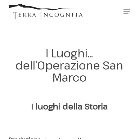
Skip
?>
Menu
to
main
content
I Luoghi…
dell’Operazione San
Marco
I luoghi della Storia