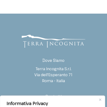
Società / Ente
Ruolo
Indirizzo E-mail
*
Telefono
Tipo di richiesta
*
Dove Siamo
Informazioni generali
Terra Incognita S.r.l.
Acquisto diritti
Via dell'Esperanto 71
Distribuzione internazionale
Roma - Italia
Festival / Selezione
Co-produzione
Contatti
Informativa Privacy
Acquisto footage
T: (+39) 06.54221988