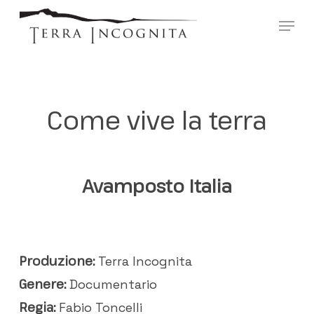
Skip
?>
Menu
to
main
content
Come vive la terra
Avamposto Italia
Produzione:
Terra Incognita
Genere:
Documentario
Regia:
Fabio Toncelli